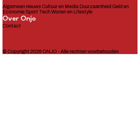
Algemeen nieuws
Cultuur en Media
Duurzaamheid
Geld en
Economie
Sport
Tech
Wonen en Lifestyle
Over Onjo
Contact
© Copyright 2026 ONJO - Alle rechten voorbehouden