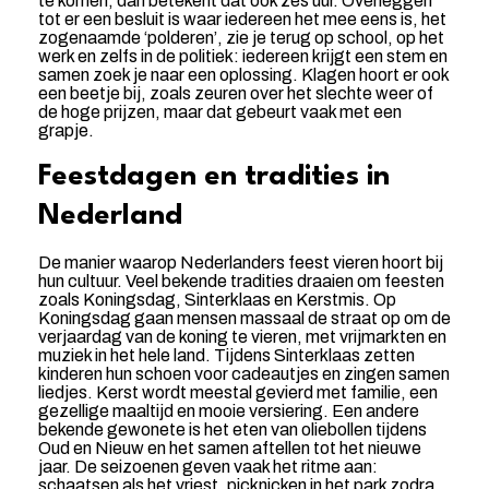
te komen, dan betekent dat ook zes uur. Overleggen
tot er een besluit is waar iedereen het mee eens is, het
zogenaamde ‘polderen’, zie je terug op school, op het
werk en zelfs in de politiek: iedereen krijgt een stem en
samen zoek je naar een oplossing. Klagen hoort er ook
een beetje bij, zoals zeuren over het slechte weer of
de hoge prijzen, maar dat gebeurt vaak met een
grapje.
Feestdagen en tradities in
Nederland
De manier waarop Nederlanders feest vieren hoort bij
hun cultuur. Veel bekende tradities draaien om feesten
zoals Koningsdag, Sinterklaas en Kerstmis. Op
Koningsdag gaan mensen massaal de straat op om de
verjaardag van de koning te vieren, met vrijmarkten en
muziek in het hele land. Tijdens Sinterklaas zetten
kinderen hun schoen voor cadeautjes en zingen samen
liedjes. Kerst wordt meestal gevierd met familie, een
gezellige maaltijd en mooie versiering. Een andere
bekende gewone­te is het eten van oliebollen tijdens
Oud en Nieuw en het samen aftellen tot het nieuwe
jaar. De seizoenen geven vaak het ritme aan:
schaatsen als het vriest, picknicken in het park zodra