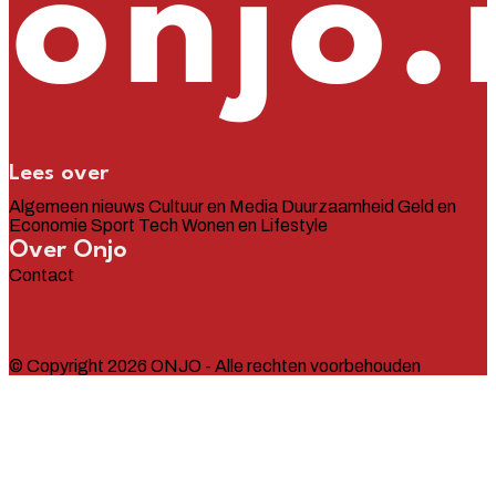
Lees over
Algemeen nieuws
Cultuur en Media
Duurzaamheid
Geld en
Economie
Sport
Tech
Wonen en Lifestyle
Over Onjo
Contact
© Copyright 2026 ONJO - Alle rechten voorbehouden