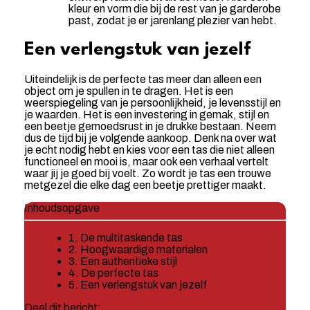
kleur en vorm die bij de rest van je garderobe
past, zodat je er jarenlang plezier van hebt.
Een verlengstuk van jezelf
Uiteindelijk is de perfecte tas meer dan alleen een
object om je spullen in te dragen. Het is een
weerspiegeling van je persoonlijkheid, je levensstijl en
je waarden. Het is een investering in gemak, stijl en
een beetje gemoedsrust in je drukke bestaan. Neem
dus de tijd bij je volgende aankoop. Denk na over wat
je echt nodig hebt en kies voor een tas die niet alleen
functioneel en mooi is, maar ook een verhaal vertelt
waar jij je goed bij voelt. Zo wordt je tas een trouwe
metgezel die elke dag een beetje prettiger maakt.
Inhoudsopgave
1. De multitaskende tas
2. Hoogwaardige materialen
3. Een authentieke stijl
4. De perfecte tas
5. Een verlengstuk van jezelf
Deel dit bericht: