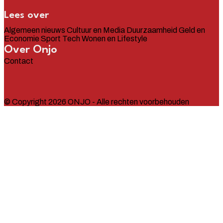
Lees over
Algemeen nieuws
Cultuur en Media
Duurzaamheid
Geld en
Economie
Sport
Tech
Wonen en Lifestyle
Over Onjo
Contact
© Copyright 2026 ONJO - Alle rechten voorbehouden