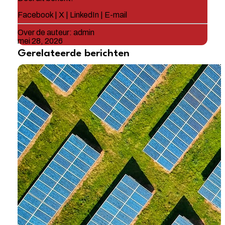
Facebook
|
X
|
LinkedIn
|
E-mail
Over de auteur:
admin
mei 28, 2026
Gerelateerde berichten