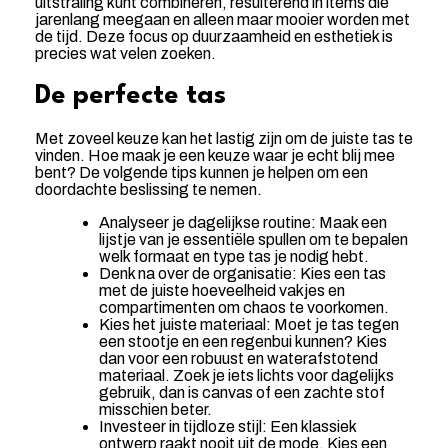
uitstraling kunt combineren, resulterend in items die
jarenlang meegaan en alleen maar mooier worden met
de tijd. Deze focus op duurzaamheid en esthetiek is
precies wat velen zoeken.
De perfecte tas
Met zoveel keuze kan het lastig zijn om de juiste tas te
vinden. Hoe maak je een keuze waar je echt blij mee
bent? De volgende tips kunnen je helpen om een
doordachte beslissing te nemen.
Analyseer je dagelijkse routine: Maak een
lijstje van je essentiële spullen om te bepalen
welk formaat en type tas je nodig hebt.
Denk na over de organisatie: Kies een tas
met de juiste hoeveelheid vakjes en
compartimenten om chaos te voorkomen.
Kies het juiste materiaal: Moet je tas tegen
een stootje en een regenbui kunnen? Kies
dan voor een robuust en waterafstotend
materiaal. Zoek je iets lichts voor dagelijks
gebruik, dan is canvas of een zachte stof
misschien beter.
Investeer in tijdloze stijl: Een klassiek
ontwerp raakt nooit uit de mode. Kies een