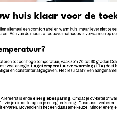
uw huis klaar voor de to
illen allemaal een comfortabel en warm huis, maar liever niet tege
aren. Eén van de meest effectieve methodes is verwarmen op een l
temperatuur?
iatoren tot een hoge temperatuur, vaak zo’n 70 tot 80 graden Cel
ost veel energie.
Lagetemperatuurverwarming (LTV)
doet h
atiger en constanter afgegeven. Het resultaat? Een aangenamere
Allereerst is er de
energiebesparing
. Omdat je cv-ketel of w
Dit zie je direct terug op je energierekening. Daarnaast verbetert
rdt ervaren. Bovendien is het een duurzame keuze. Minder energi